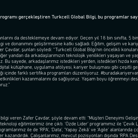
programı gerçekleştiren Turkcell Global Bilgi, bu programlar sayes
lışanlarını da desteklemeye devam ediyor. Geçen yıl 18 bin sınıfta, 5
lgi ve donanımını geliştirmesine katkı sağladı. Eğitim, gelişim ve kariy
 Çavdar, şunları söyledi: “Turkcell Global Bilgi’nin öncelikli konular
diğer yandan da arkadaşlarımızın teknolojik yenilikleri yaşayan ve yaş
. Bu sayede, arkadaşlarımız istedikleri yerden, istedikleri hızda kend
ital kütüphane, uygulama atölyesi, kariyer buluşması gibi çeşitli gel
rliği içinde farklı sertifika programları düzenliyoruz. #buradakariyerv
kinlikleri kazanmalarını da sağlıyoruz. Yaşam boyu öğrenmeyi destek
ruz.”
 bilgi veren Zafer Çavdar, şöyle devam etti: “Müşteri Deneyimi Geli
teknoloji eğitimlerimiz öne çıktı. ‘Özde Lider’ programımız ile ‘Çevik L
Programlarımız ile de ‘RPA’, ‘Data’, ‘Yapay Zekâ’ ve ‘Agile’ alanların
tler kazandırdık. Çalışanlarımız, mevcut pozisyonları dışında ‘RPA Desi