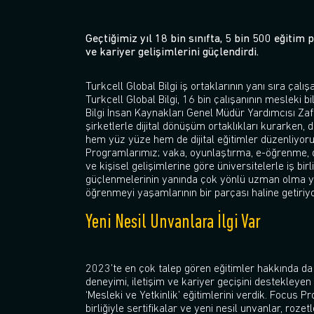
Geçtiğimiz yıl 18 bin sınıfta, 5 bin 500 eğitim 
ve kariyer gelişimlerini güçlendirdi.
Turkcell Global Bilgi iş ortaklarının yanı sıra ça
Turkcell Global Bilgi, 16 bin çalışanının mesleki bi
Bilgi İnsan Kaynakları Genel Müdür Yardımcısı Zafer
şirketlerle dijital dönüşüm ortaklıkları kurarken, 
hem yüz yüze hem de dijital eğitimler düzenliyoruz
Programlarımız; vaka, oyunlaştırma, e-öğrenme, dij
ve kişisel gelişimlerine göre üniversitelerle iş bi
güçlenmelerinin yanında çok yönlü uzman olma yet
öğrenmeyi yaşamlarının bir parçası haline getiriyo
Yeni Nesil Unvanlara İlgi Var
2023’te en çok talep gören eğitimler hakkında da
deneyimi, iletişim ve kariyer geçişini destekleyen 
‘Mesleki ve Yetkinlik’ eğitimlerini verdik. Focus 
birliğiyle sertifikalar ve yeni nesil unvanlar, roze