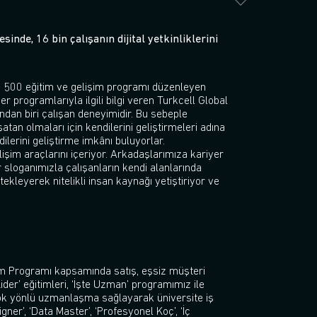
inde, 16 bin çalışanın dijital yetkinliklerini
 bin 500 eğitim ve gelişim programı düzenleyen
er programlarıyla ilgili bilgi veren Turkcell Global
ından biri çalışan deneyimidir. Bu sebeple
atan olmaları için kendilerini geliştirmeleri adına
ilerini geliştirme imkânı buluyorlar.
işim araçlarını içeriyor. Arkadaşlarımıza kariyer
ar sloganımızla çalışanların kendi alanlarında
leyerek nitelikli insan kaynağı yetiştiriyor ve
şim Programı kapsamında satış, eşsiz müşteri
ider’ eğitimleri, ‘İşte Uzman’ programımız ile
da çok yönlü uzmanlaşma sağlayarak üniversite iş
gner’, ‘Data Master’, ‘Profesyonel Koç’, ‘İç