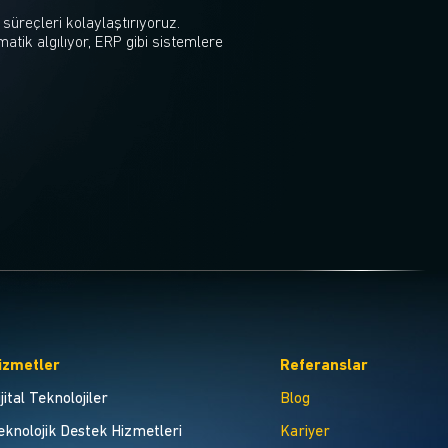
süreçleri kolaylaştırıyoruz.
omatik algılıyor, ERP gibi sistemlere
izmetler
Referanslar
ijital Teknolojiler
Blog
eknolojik Destek Hizmetleri
Kariyer