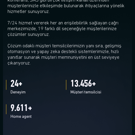
konferans, SMS gibi birçok iletişim kanalı üzerinden
müşterilerinizle etkileşimde bulunarak ihtiyaçlarına yönelik
hizmetler sunuyoruz.
7/24 hizmet vererek her an erişilebilirlik sağlayan çağrı
merkezimizde, 19 farklı dil seçeneğiyle müşterilerinize
çözümler sunuyoruz.
Çözüm odaklı müşteri temsilcilerimizin yanı sıra, gelişmiş
otomasyon ve yapay zeka destekli sistemlerimizle, hızlı
yanıtlar sunarak müşteri memnuniyetini en üst seviyeye
çıkarıyoruz.
25
+
13.996
+
Deneyim
Müşteri temsilcisi
9.997
+
Home agent